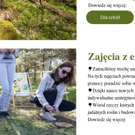
Dowiedz się więcej:
Dla szkół
Zajęcia z 
🌳Zatraciliśmy trochę um
Na tych zajęciach powrac
pomocy poradzić sobie w
🌳Dzięki nauce nowych r
indywidualne umiejętnoś
🌳Wśród rzeczy których 
jadalnych roślin i budow
Dowiedz się więcej: