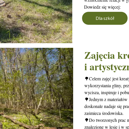
Dowiedz się więcej:
Dla szkół
Zajęcia k
i artystycz
🌳Celem zajęć jest krea
wykorzystania gliny, pr
wycisza, inspiruje i po
🌳
Jednym z materiałów z
doskonale nadaje się pr
zaśmieca środowiska.
🌳Do tworzonych prac m
znalezione w lesie i w 