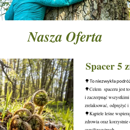
Nasza Oferta
Spacer 5 
🌳To niezwykła podróż p
🌳Celem spaceru jest to
i zaczerpnąć wszystkimi
zrelaksować, odprężyć i
🌳Kąpiele leśne wspiera
zdrowia oraz korzystnie 
cywilizacyjnych.