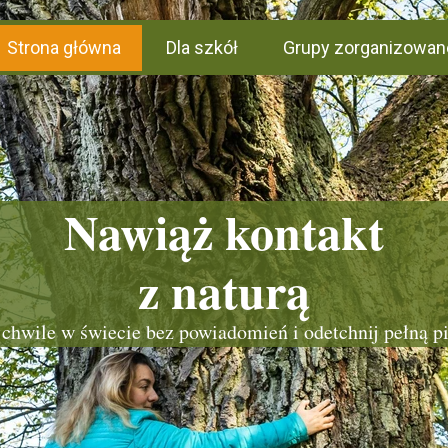
Strona główna
Dla szkół
Grupy zorganizowan
Nawiąż kontakt
z naturą
chwile w świecie bez powiadomień i odetchnij pełną p