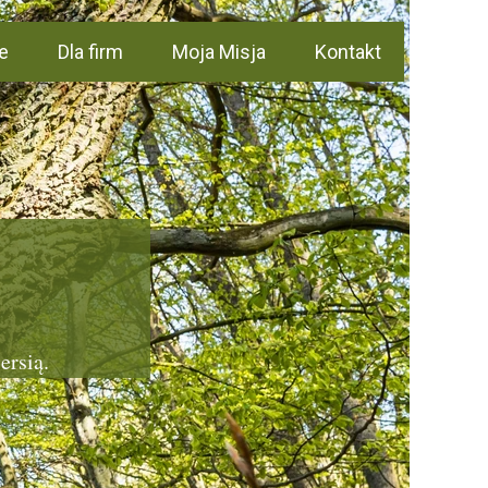
e
Dla firm
Moja Misja
Kontakt
iersią.