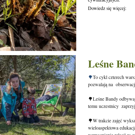
Dowiedz się więcej:
Leśne Ban
🌳
To cykl czterech warsz
pozwalają na obserwacj
🌳Leśne Bandy odbywają
temu uczestnicy zaprzy
🌳W trakcie zajęć wyks
wieloaspektowa edukacja
wzmocnienie relacji w g