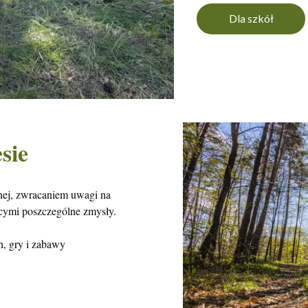
Dla szkół
sie
śnej, zwracaniem uwagi na
ącymi poszczególne zmysły.
, gry i zabawy