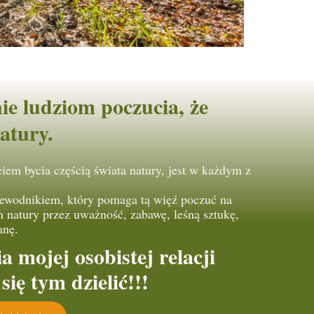
e ludziom poczucia, że
atury.
ciem bycia częścią świata natury, jest w każdym z
zewodnikiem, który pomaga tą więź poczuć na
 natury przez uważność, zabawę, leśną sztukę,
anę.
 mojej osobistej relacji
się tym dzielić!!!