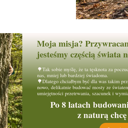
Moja misja? Przywracani
jesteśmy częścią świata n
🌳Tak sobie myślę, że ta tęsknota za poczu
nas, mniej lub bardziej świadoma.
🌳Dlatego chciałbym być dla was takim pr
nowo, delikatnie budować mosty ze światem
umiejętności przetrwania, szacunek i wymi
Po 8 latach budowania
z naturą chcę 